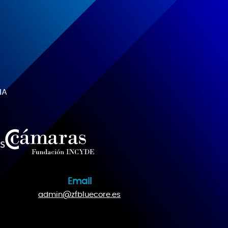
IA
Email
admin@zfbluecore.es