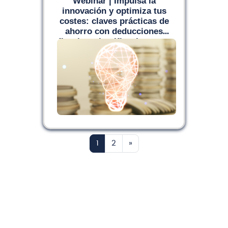
Webinar | Impulsa la
innovación y optimiza tus
costes: claves prácticas de
ahorro con deducciones
fiscales y bonificaciones en
la Seguridad Social
Página 1
Página 2
Siguiente página
1
2
»